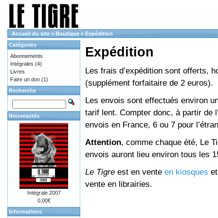
Accueil du site
»
Boutique
»
Expédition
Catégories
Expédition
Abonnements
Intégrales
(4)
Les frais d’expédition sont offerts, 
Livres
Faire un don
(1)
(supplément forfaitaire de 2 euros).
Recherche
Les envois sont effectués environ un
tarif lent. Compter donc, à partir de 
Nouveautés
envois en France, 6 ou 7 pour l’étr
Attention
, comme chaque été, Le Tig
envois auront lieu environ tous les 15 
Le Tigre
est en vente
en kiosques
e
vente en librairies.
Intégrale 2007
0,00€
Informations