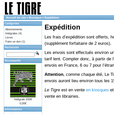
Accueil du site
»
Boutique
»
Expédition
Catégories
Expédition
Abonnements
Intégrales
(4)
Les frais d’expédition sont offerts, 
Livres
Faire un don
(1)
(supplément forfaitaire de 2 euros).
Recherche
Les envois sont effectués environ un
tarif lent. Compter donc, à partir de 
Nouveautés
envois en France, 6 ou 7 pour l’étr
Attention
, comme chaque été, Le Tig
envois auront lieu environ tous les 15 
Le Tigre
est en vente
en kiosques
e
vente en librairies.
Intégrale 2008
0,00€
Informations