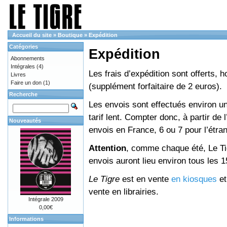
Accueil du site
»
Boutique
»
Expédition
Catégories
Expédition
Abonnements
Intégrales
(4)
Les frais d’expédition sont offerts, 
Livres
Faire un don
(1)
(supplément forfaitaire de 2 euros).
Recherche
Les envois sont effectués environ un
tarif lent. Compter donc, à partir de 
Nouveautés
envois en France, 6 ou 7 pour l’étr
Attention
, comme chaque été, Le Tig
envois auront lieu environ tous les 15 
Le Tigre
est en vente
en kiosques
e
vente en librairies.
Intégrale 2009
0,00€
Informations