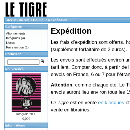
Accueil du site
»
Boutique
»
Expédition
Catégories
Expédition
Abonnements
Intégrales
(4)
Les frais d’expédition sont offerts, 
Livres
Faire un don
(1)
(supplément forfaitaire de 2 euros).
Recherche
Les envois sont effectués environ un
tarif lent. Compter donc, à partir de 
Nouveautés
envois en France, 6 ou 7 pour l’étr
Attention
, comme chaque été, Le Tig
envois auront lieu environ tous les 15 
Le Tigre
est en vente
en kiosques
e
vente en librairies.
Intégrale 2009
0,00€
Informations