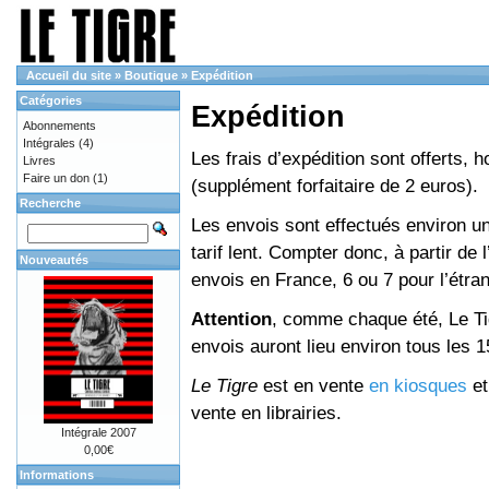
Accueil du site
»
Boutique
»
Expédition
Catégories
Expédition
Abonnements
Intégrales
(4)
Les frais d’expédition sont offerts, 
Livres
Faire un don
(1)
(supplément forfaitaire de 2 euros).
Recherche
Les envois sont effectués environ un
tarif lent. Compter donc, à partir de 
Nouveautés
envois en France, 6 ou 7 pour l’étr
Attention
, comme chaque été, Le Tig
envois auront lieu environ tous les 15 
Le Tigre
est en vente
en kiosques
e
vente en librairies.
Intégrale 2007
0,00€
Informations