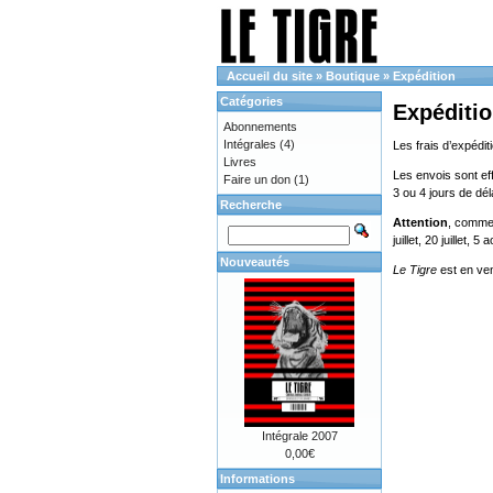
Accueil du site
»
Boutique
»
Expédition
Catégories
Expéditi
Abonnements
Intégrales
(4)
Les frais d’expédit
Livres
Les envois sont eff
Faire un don
(1)
3 ou 4 jours de dé
Recherche
Attention
, comme 
juillet, 20 juillet, 
Nouveautés
Le Tigre
est en ve
Intégrale 2007
0,00€
Informations