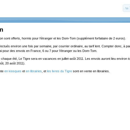
on
ion sont offerts, hormis pour l’étranger et les Dom-Tom (supplément forfaitaire de 2 euros).
ectués environ une fois par semaine, par courrier ordinaire, au tarif lent. Compter donc, à part
lai pour des envois en France, 6 ou 7 pour l’étranger ou les Dom-Tom.
chaque été, Le Tigre sera en vacances en juillet-août 2011. Les envois auront lieu environ to
5 août, 20 août 2011).
nte
en kiosques
et
en librairies
, et
les livres du Tigre
sont en vente en librairies.