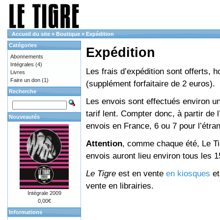
Accueil du site
»
Boutique
»
Expédition
Catégories
Expédition
Abonnements
Intégrales
(4)
Les frais d’expédition sont offerts, 
Livres
Faire un don
(1)
(supplément forfaitaire de 2 euros).
Recherche
Les envois sont effectués environ un
tarif lent. Compter donc, à partir de 
Nouveautés
envois en France, 6 ou 7 pour l’étr
Attention
, comme chaque été, Le Tig
envois auront lieu environ tous les 15 
Le Tigre
est en vente
en kiosques
e
vente en librairies.
Intégrale 2009
0,00€
Informations