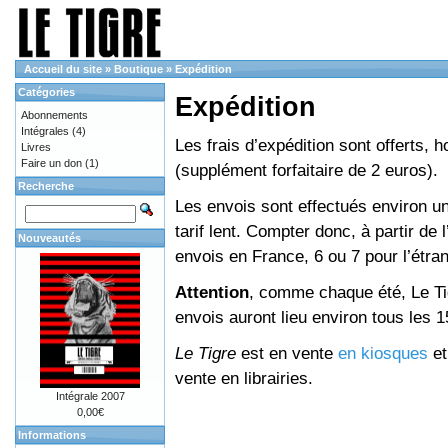
Accueil du site
»
Boutique
»
Expédition
Catégories
Expédition
Abonnements
Intégrales
(4)
Les frais d’expédition sont offerts, 
Livres
Faire un don
(1)
(supplément forfaitaire de 2 euros).
Recherche
Les envois sont effectués environ un
tarif lent. Compter donc, à partir de 
Nouveautés
envois en France, 6 ou 7 pour l’étr
Attention
, comme chaque été, Le Tig
envois auront lieu environ tous les 15 
Le Tigre
est en vente
en kiosques
e
vente en librairies.
Intégrale 2007
0,00€
Informations