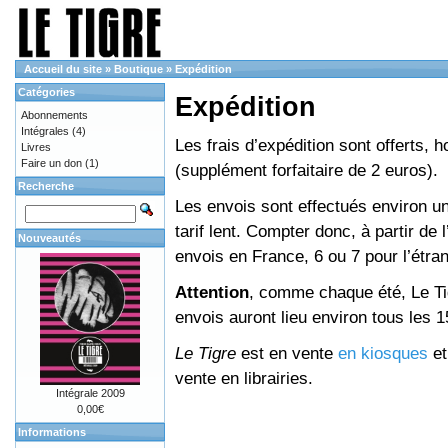
Accueil du site
»
Boutique
»
Expédition
Catégories
Expédition
Abonnements
Intégrales
(4)
Les frais d’expédition sont offerts, 
Livres
Faire un don
(1)
(supplément forfaitaire de 2 euros).
Recherche
Les envois sont effectués environ un
tarif lent. Compter donc, à partir de 
Nouveautés
envois en France, 6 ou 7 pour l’étr
Attention
, comme chaque été, Le Tig
envois auront lieu environ tous les 15 
Le Tigre
est en vente
en kiosques
e
vente en librairies.
Intégrale 2009
0,00€
Informations