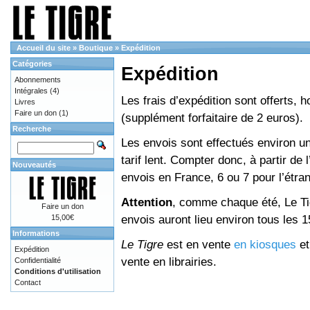
Accueil du site
»
Boutique
»
Expédition
Catégories
Expédition
Abonnements
Intégrales
(4)
Les frais d’expédition sont offerts, 
Livres
Faire un don
(1)
(supplément forfaitaire de 2 euros).
Recherche
Les envois sont effectués environ un
tarif lent. Compter donc, à partir de 
Nouveautés
envois en France, 6 ou 7 pour l’étr
Attention
, comme chaque été, Le Tig
Faire un don
envois auront lieu environ tous les 15 
15,00€
Informations
Le Tigre
est en vente
en kiosques
e
Expédition
vente en librairies.
Confidentialité
Conditions d'utilisation
Contact