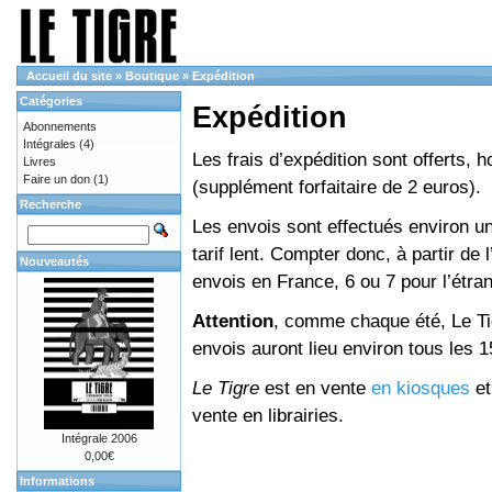
Accueil du site
»
Boutique
»
Expédition
Catégories
Expédition
Abonnements
Intégrales
(4)
Les frais d’expédition sont offerts, 
Livres
Faire un don
(1)
(supplément forfaitaire de 2 euros).
Recherche
Les envois sont effectués environ un
tarif lent. Compter donc, à partir de 
Nouveautés
envois en France, 6 ou 7 pour l’étr
Attention
, comme chaque été, Le Tig
envois auront lieu environ tous les 15 
Le Tigre
est en vente
en kiosques
e
vente en librairies.
Intégrale 2006
0,00€
Informations