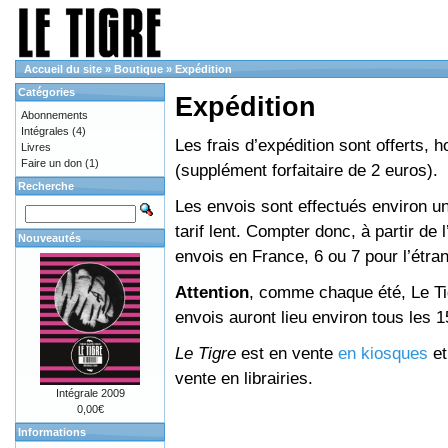
Accueil du site
»
Boutique
»
Expédition
Catégories
Expédition
Abonnements
Intégrales
(4)
Les frais d’expédition sont offerts, 
Livres
Faire un don
(1)
(supplément forfaitaire de 2 euros).
Recherche
Les envois sont effectués environ un
tarif lent. Compter donc, à partir de 
Nouveautés
envois en France, 6 ou 7 pour l’étr
Attention
, comme chaque été, Le Tig
envois auront lieu environ tous les 15 
Le Tigre
est en vente
en kiosques
e
vente en librairies.
Intégrale 2009
0,00€
Informations