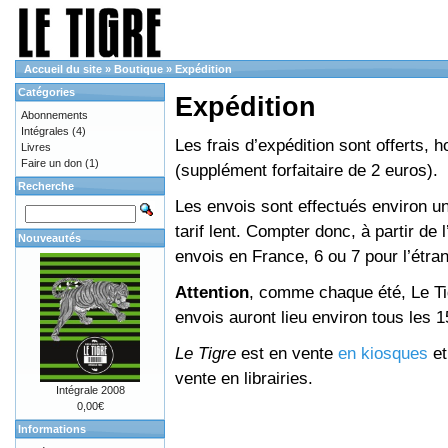
Accueil du site
»
Boutique
»
Expédition
Catégories
Expédition
Abonnements
Intégrales
(4)
Les frais d’expédition sont offerts, 
Livres
Faire un don
(1)
(supplément forfaitaire de 2 euros).
Recherche
Les envois sont effectués environ un
tarif lent. Compter donc, à partir de 
Nouveautés
envois en France, 6 ou 7 pour l’étr
Attention
, comme chaque été, Le Tig
envois auront lieu environ tous les 15 
Le Tigre
est en vente
en kiosques
e
vente en librairies.
Intégrale 2008
0,00€
Informations