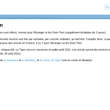
on
ion sont offerts, hormis pour l’étranger et les Dom-Tom (supplément forfaitaire de 2 euros).
ectués environ une fois par semaine, par courrier ordinaire, au tarif lent. Compter donc, à part
lai pour des envois en France, 6 ou 7 pour l’étranger ou les Dom-Tom.
chaque été, Le Tigre sera en vacances en juillet-août 2011. Les envois auront lieu environ to
5 août, 20 août 2011).
nte
en kiosques
et
en librairies
, et
les livres du Tigre
sont en vente en librairies.