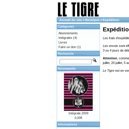
Accueil du site
»
Boutique
»
Expédition
Catégories
Expéditi
Abonnements
Intégrales
(4)
Les frais d’expédit
Livres
Les envois sont eff
Faire un don
(1)
3 ou 4 jours de dé
Recherche
Attention
, comme 
juillet, 20 juillet, 
Nouveautés
Le Tigre
est en ve
Intégrale 2009
0,00€
Informations