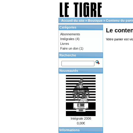
Accueil du site
»
Boutique
»
Contenu du pani
Catégories
Le conte
Abonnements
Intégrales
(4)
Votre panier est vi
Livres
Faire un don
(1)
Recherche
Nouveautés
Intégrale 2006
0,00€
Informations