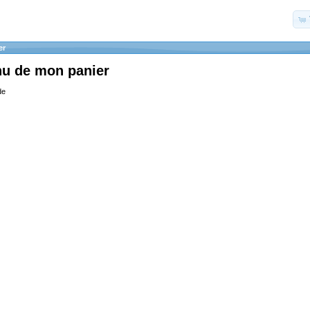
er
nu de mon panier
de