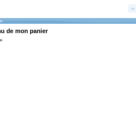
er
nu de mon panier
de