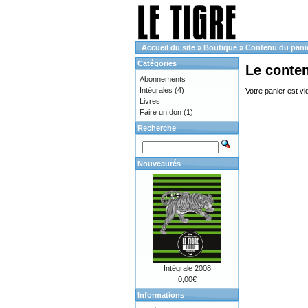
Accueil du site
»
Boutique
»
Contenu du pani
Catégories
Le conte
Abonnements
Intégrales
(4)
Votre panier est vi
Livres
Faire un don
(1)
Recherche
Nouveautés
Intégrale 2008
0,00€
Informations