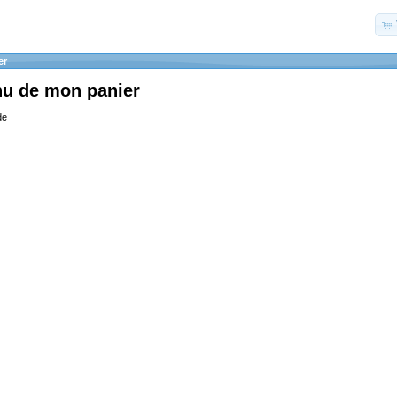
er
nu de mon panier
de