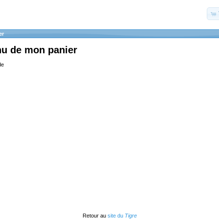
er
nu de mon panier
de
Retour au
site du
Tigre