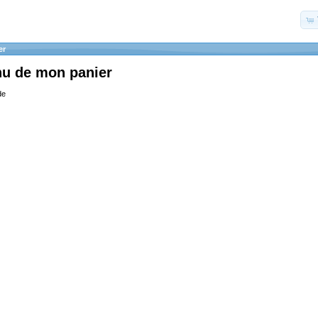
er
nu de mon panier
de