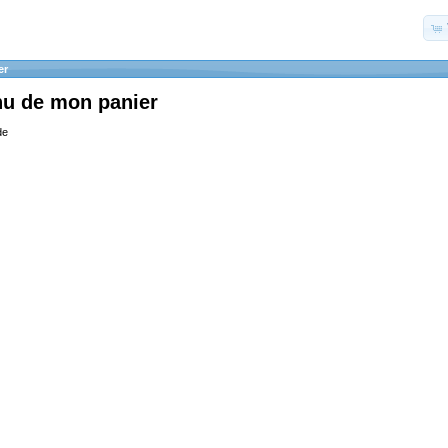
er
nu de mon panier
de