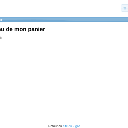
er
nu de mon panier
de
Retour au
site du
Tigre