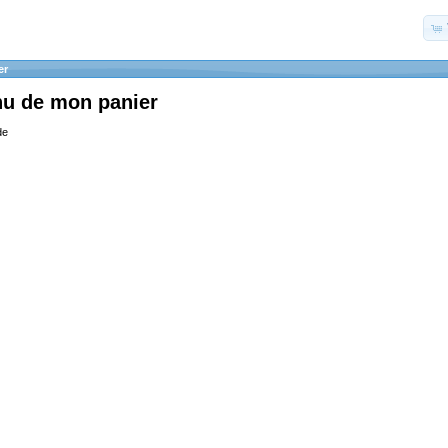
er
nu de mon panier
de