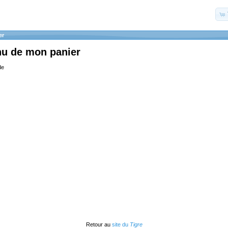
er
nu de mon panier
de
Retour au
site du
Tigre