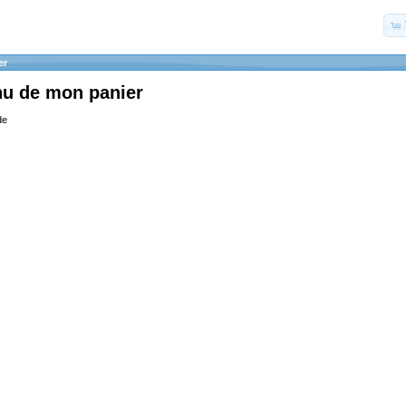
er
nu de mon panier
de