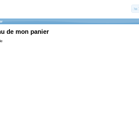
er
nu de mon panier
de