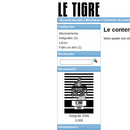
Accueil du site
»
Boutique
»
Contenu du pani
Catégories
Le conte
Abonnements
Intégrales
(4)
Votre panier est vi
Livres
Faire un don
(1)
Recherche
Nouveautés
Intégrale 2006
0,00€
Informations