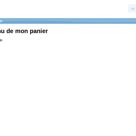
er
nu de mon panier
de