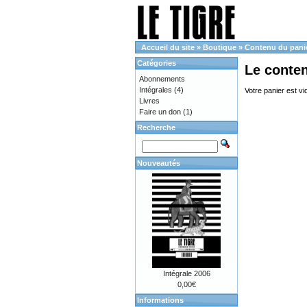
Accueil du site
»
Boutique
»
Contenu du pani
Catégories
Le conte
Abonnements
Intégrales
(4)
Votre panier est vi
Livres
Faire un don
(1)
Recherche
Nouveautés
Intégrale 2006
0,00€
Informations