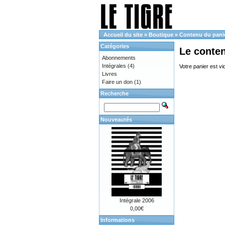
Accueil du site
»
Boutique
»
Contenu du pani
Catégories
Le conte
Abonnements
Intégrales
(4)
Votre panier est vi
Livres
Faire un don
(1)
Recherche
Nouveautés
Intégrale 2006
0,00€
Informations