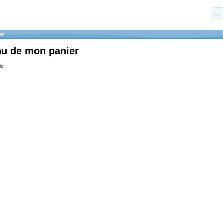
er
nu de mon panier
de