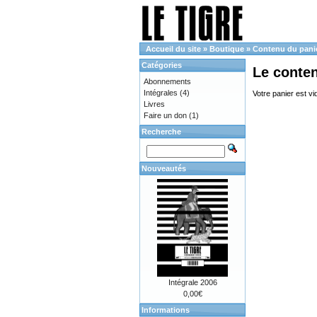
Accueil du site
»
Boutique
»
Contenu du pani
Catégories
Le conte
Abonnements
Intégrales
(4)
Votre panier est vi
Livres
Faire un don
(1)
Recherche
Nouveautés
Intégrale 2006
0,00€
Informations