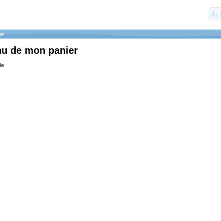
er
nu de mon panier
de