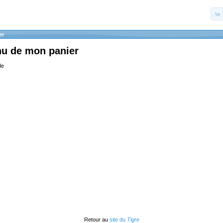
er
nu de mon panier
de
Retour au
site du
Tigre