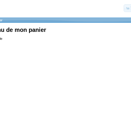
er
nu de mon panier
de