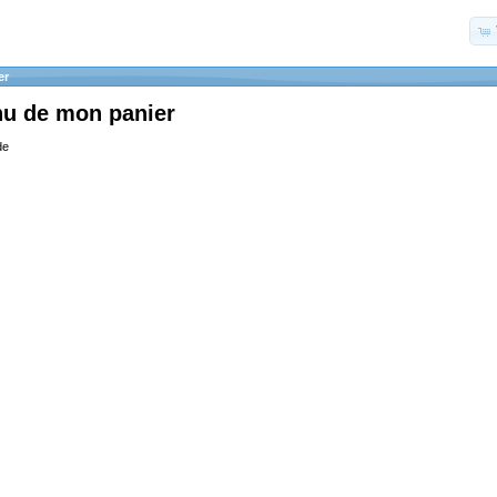
er
nu de mon panier
de