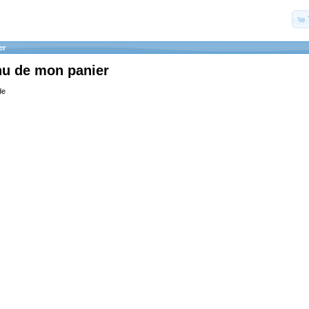
er
nu de mon panier
de