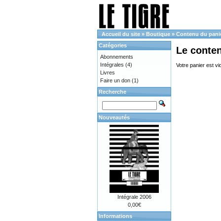
Accueil du site
»
Boutique
»
Contenu du pani
Catégories
Le conte
Abonnements
Intégrales
(4)
Votre panier est vi
Livres
Faire un don
(1)
Recherche
Nouveautés
Intégrale 2006
0,00€
Informations