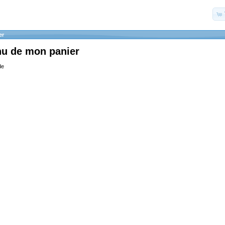
er
nu de mon panier
de