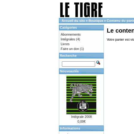
Accueil du site
»
Boutique
»
Contenu du pani
Catégories
Le conte
Abonnements
Intégrales
(4)
Votre panier est vi
Livres
Faire un don
(1)
Recherche
Nouveautés
Intégrale 2008
0,00€
Informations