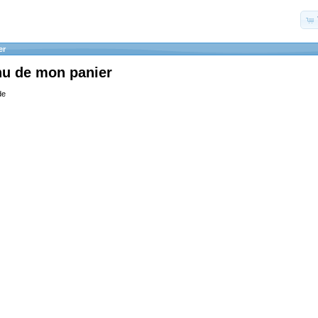
er
nu de mon panier
de