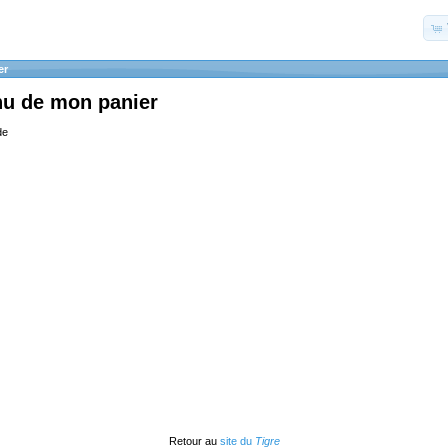
er
nu de mon panier
de
Retour au
site du
Tigre