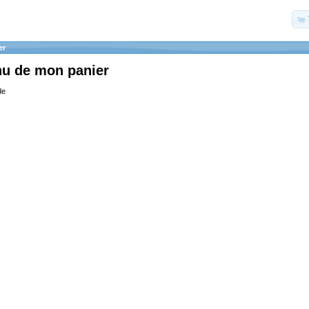
er
nu de mon panier
de