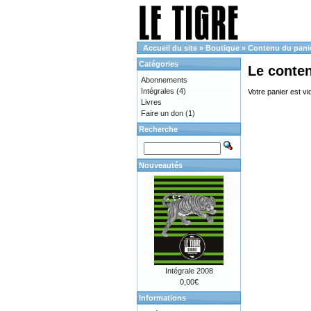
Accueil du site
»
Boutique
»
Contenu du pani
Catégories
Le conte
Abonnements
Intégrales
(4)
Votre panier est vi
Livres
Faire un don
(1)
Recherche
Nouveautés
Intégrale 2008
0,00€
Informations