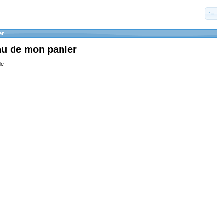
er
nu de mon panier
de