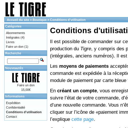
Accueil du site
»
Boutique
»
Conditions d'utilisation
Catégories
Conditions d'utilisat
Abonnements
Intégrales
(4)
Il est possible de commander sur cett
Livres
Faire un don
(1)
production du
Tigre
, y compris des 
Recherche
(intégrales, anciens numéros). Il e
Les
moyens de paiements
acceptés
Nouveautés
commande est expédiée à la réceptio
module de paiement par carte bleue 
Faire un don
En
créant un compte
, vous enregis
15,00€
Informations
suivre l’état de votre commande, d’é
Expédition
d’une nouvelle commande. Vous n’êtes
Confidentialité
cliquer sur l’icône de «paiement im
Conditions d'utilisation
Contact
l’explique
cette page
.