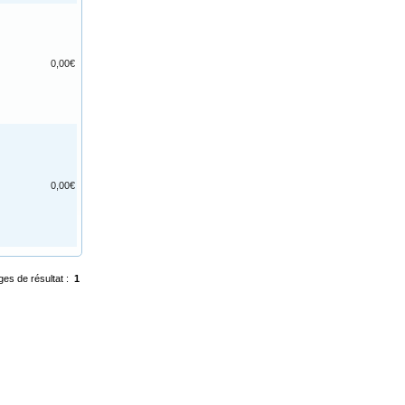
0,00€
0,00€
ges de résultat :
1