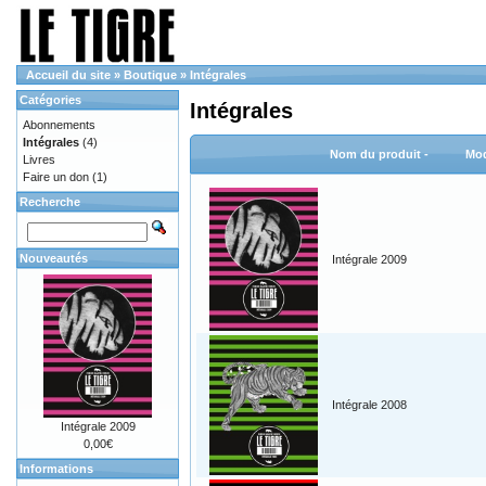
Accueil du site
»
Boutique
»
Intégrales
Catégories
Intégrales
Abonnements
Intégrales
(4)
Nom du produit -
Mod
Livres
Faire un don
(1)
Recherche
Nouveautés
Intégrale 2009
Intégrale 2008
Intégrale 2009
0,00€
Informations