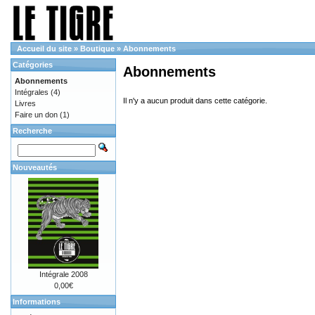
Accueil du site
»
Boutique
»
Abonnements
Catégories
Abonnements
Abonnements
Intégrales
(4)
Il n'y a aucun produit dans cette catégorie.
Livres
Faire un don
(1)
Recherche
Nouveautés
Intégrale 2008
0,00€
Informations