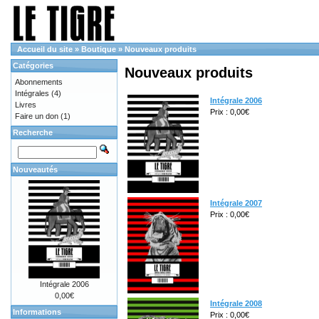
Accueil du site
»
Boutique
»
Nouveaux produits
Catégories
Nouveaux produits
Abonnements
Intégrales
(4)
Intégrale 2006
Livres
Prix : 0,00€
Faire un don
(1)
Recherche
Nouveautés
Intégrale 2007
Prix : 0,00€
Intégrale 2006
0,00€
Intégrale 2008
Informations
Prix : 0,00€