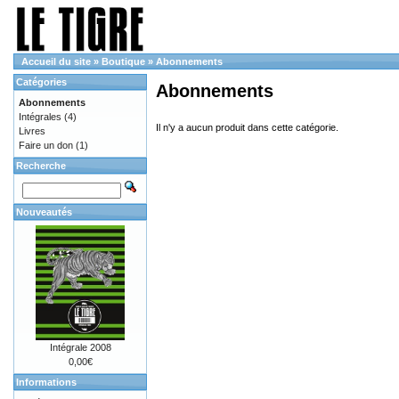
Accueil du site
»
Boutique
»
Abonnements
Catégories
Abonnements
Abonnements
Intégrales
(4)
Il n'y a aucun produit dans cette catégorie.
Livres
Faire un don
(1)
Recherche
Nouveautés
Intégrale 2008
0,00€
Informations