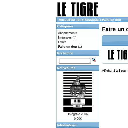
Accueil du site
»
Boutique
»
Faire un don
Catégories
Faire un 
Abonnements
Intégrales
(4)
Livres
Faire un don
(1)
Recherche
Nouveautés
Afficher
1
à
1
(sur
Intégrale 2006
0,00€
Informations