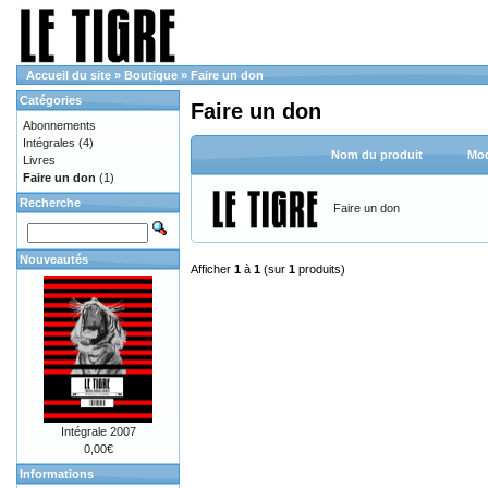
Accueil du site
»
Boutique
»
Faire un don
Catégories
Faire un don
Abonnements
Intégrales
(4)
Nom du produit
Mod
Livres
Faire un don
(1)
Recherche
Faire un don
Nouveautés
Afficher
1
à
1
(sur
1
produits)
Intégrale 2007
0,00€
Informations