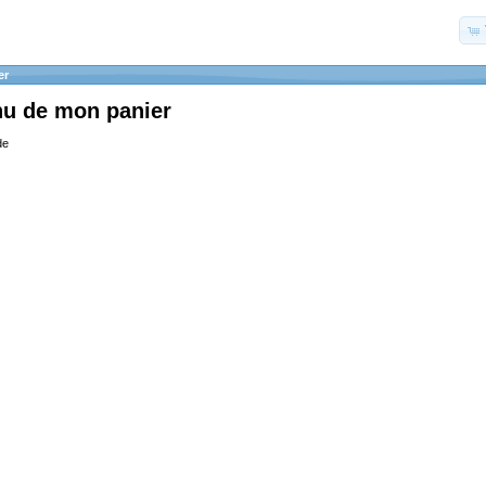
er
nu de mon panier
de