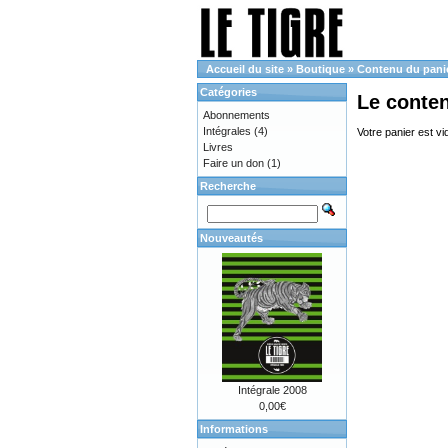
Accueil du site
»
Boutique
»
Contenu du pani
Catégories
Le conte
Abonnements
Intégrales
(4)
Votre panier est vi
Livres
Faire un don
(1)
Recherche
Nouveautés
Intégrale 2008
0,00€
Informations