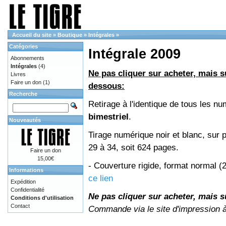
Accueil du site
»
Boutique
»
Intégrales
»
Catégories
Intégrale 2009
Abonnements
Intégrales
(4)
Ne pas cliquer sur acheter, mais su
Livres
Faire un don
(1)
dessous:
Recherche
Retirage à l'identique de tous les 
bimestriel
.
Nouveautés
Tirage numérique noir et blanc, sur 
29 à 34, soit 624 pages.
Faire un don
15,00€
- Couverture rigide, format normal 
Informations
ce lien
Expédition
Confidentialité
Ne pas cliquer sur acheter, mais su
Conditions d'utilisation
Contact
Commande via le site d'impression 