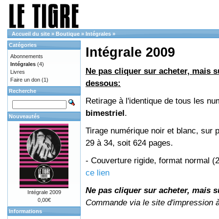
Accueil du site
»
Boutique
»
Intégrales
»
Catégories
Intégrale 2009
Abonnements
Intégrales
(4)
Ne pas cliquer sur acheter, mais su
Livres
Faire un don
(1)
dessous:
Recherche
Retirage à l'identique de tous les 
bimestriel
.
Nouveautés
Tirage numérique noir et blanc, sur 
29 à 34, soit 624 pages.
- Couverture rigide, format normal 
ce lien
Ne pas cliquer sur acheter, mais su
Intégrale 2009
0,00€
Commande via le site d'impression 
Informations