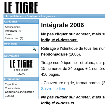
Accueil du site
»
Boutique
»
Intégrales
»
Catégories
Intégrale 2006
Abonnements
Intégrales
(4)
Ne pas cliquer sur acheter, mais su
Livres
Faire un don
(1)
indiqué ci-dessous:
Recherche
Retirage à l'identique de tous les n
hebdomadaire
(2006).
Nouveautés
Tirage numérique noir et blanc, sur p
15 numéros de 24 pages + 1 numéro 
Faire un don
456 pages.
15,00€
Informations
- Couverture rigide, format normal 
Expédition
Suivre ce lien
Confidentialité
Conditions d'utilisation
Contact
Ne pas cliquer sur acheter, mais su
indiqué ci-dessus.